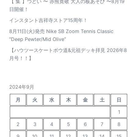
【 集 】つどい 〜 赤熊寛敬 大人の板あそび 〜8月19
日開催！
インスタント吉祥寺ストア15周年！
8月11日(火)発売 Nike SB Zoom Tennis Classic
”Deep Pewter/Mid Olive”
【ハウツースケートボウ道&元祖デッキ拝見 2026年8
月号！！】
2024年9月
月
火
水
木
金
土
日
1
2
3
4
5
6
7
8
9
10
11
12
13
14
15