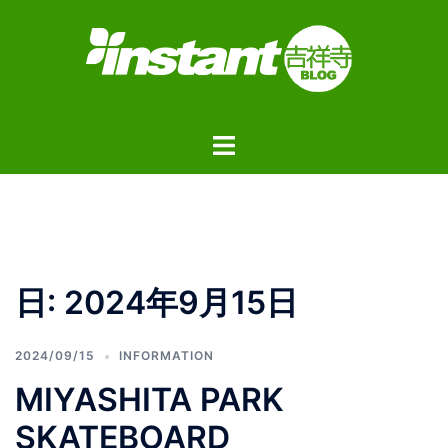
コ
ン
テ
ン
ツ
ト
へ
グ
ス
ル
キ
メ
ッ
ニ
プ
ュ
日:
2024年9月15日
ー
2024/09/15
INFORMATION
MIYASHITA PARK
SKATEBOARD