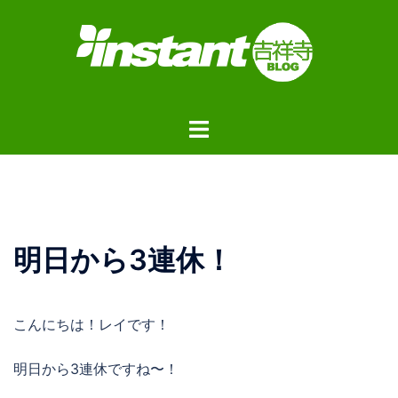
コ
ン
テ
ン
ツ
ト
へ
グ
ス
ル
キ
メ
ッ
ニ
プ
ュ
明日から3連休！
ー
こんにちは！レイです！
明日から3連休ですね〜！