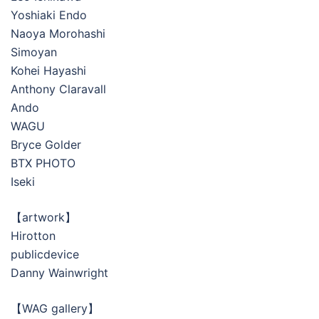
Yoshiaki Endo
Naoya Morohashi
Simoyan
Kohei Hayashi
Anthony Claravall
Ando
WAGU
Bryce Golder
BTX PHOTO
Iseki
【artwork】
Hirotton
publicdevice
Danny Wainwright
【WAG gallery】