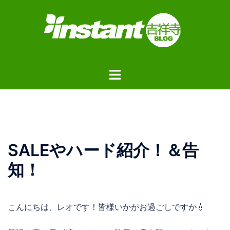
コ
ン
テ
ン
ツ
ト
へ
グ
ス
ル
キ
メ
ッ
ニ
プ
ュ
SALEやハード紹介！＆告
ー
知！
こんにちは、レオです！皆様いかがお過ごしですか💧