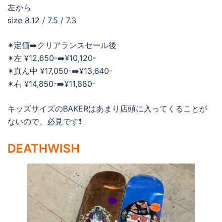
左から
size 8.12 / 7.5 / 7.3
✴︎定価➡️クリアランスセール後
✴︎左 ¥12,650-➡️¥10,120-
✴︎真ん中 ¥17,050-➡️¥13,640-
✴︎右 ¥14,850-➡️¥11,880-
キッズサイズのBAKERはあまり店頭に入ってくることが
ないので、必見です❗️
DEATHWISH