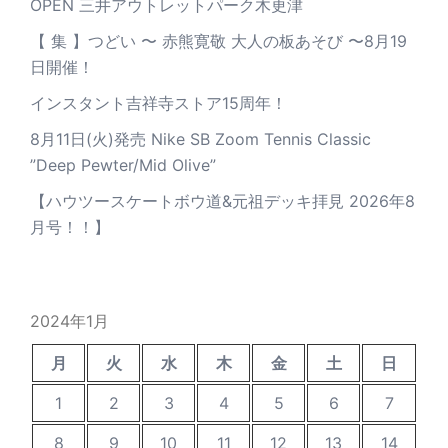
OPEN 三井アウトレットパーク木更津
【 集 】つどい 〜 赤熊寛敬 大人の板あそび 〜8月19
日開催！
インスタント吉祥寺ストア15周年！
8月11日(火)発売 Nike SB Zoom Tennis Classic
”Deep Pewter/Mid Olive”
【ハウツースケートボウ道&元祖デッキ拝見 2026年8
月号！！】
2024年1月
月
火
水
木
金
土
日
1
2
3
4
5
6
7
8
9
10
11
12
13
14