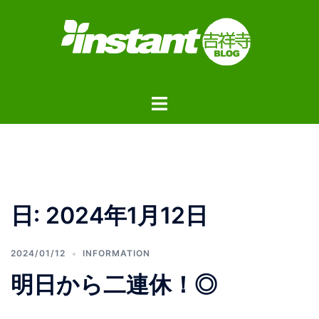
コ
ン
テ
ン
ツ
ト
へ
グ
ス
ル
キ
メ
ッ
ニ
プ
ュ
日:
2024年1月12日
ー
2024/01/12
INFORMATION
明日から二連休！◎