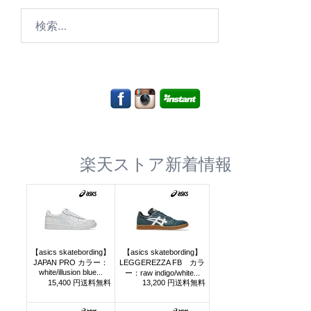
検
索:
楽天ストア新着情報