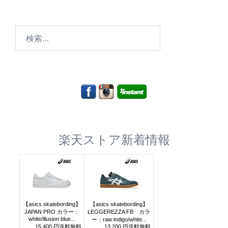
検
索:
楽天ストア新着情報