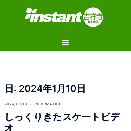
コ
ン
テ
ン
ツ
ト
へ
グ
ス
ル
キ
メ
ッ
ニ
プ
ュ
日:
2024年1月10日
ー
2024/01/10
INFORMATION
しっくりきたスケートビデ
オ