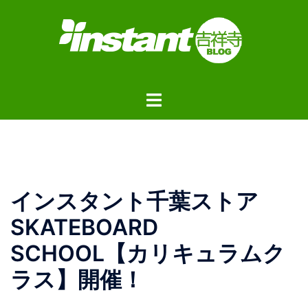
コ
ン
テ
ン
ツ
ト
へ
グ
ス
ル
キ
メ
ッ
ニ
プ
ュ
インスタント千葉ストア
ー
SKATEBOARD
SCHOOL【カリキュラムク
ラス】開催！