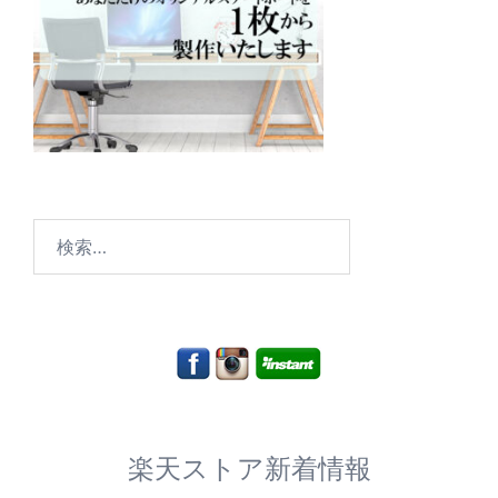
検
索:
楽天ストア新着情報