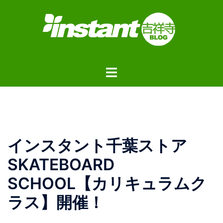
コ
ン
テ
ン
ツ
ト
へ
グ
ス
ル
キ
メ
ッ
ニ
プ
ュ
インスタント千葉ストア
ー
SKATEBOARD
SCHOOL【カリキュラムク
ラス】開催！