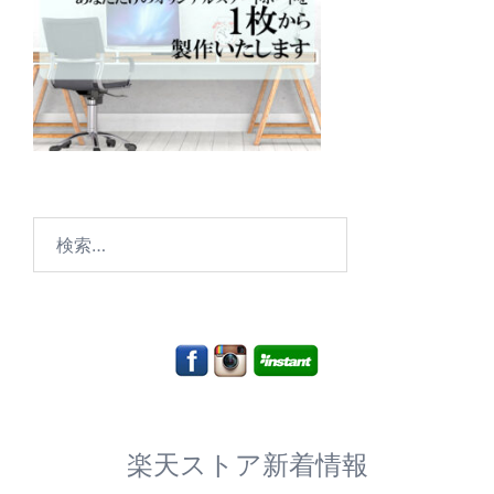
検
索:
楽天ストア新着情報