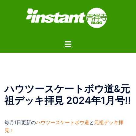
コ
ン
テ
ン
ツ
ト
へ
グ
ス
ル
キ
メ
ッ
ニ
プ
ュ
ハウツースケートボウ道&元
ー
祖デッキ拝見 2024年1月号!!
毎月1日更新の
ハウツースケートボウ道
と
元祖デッキ拝
見！