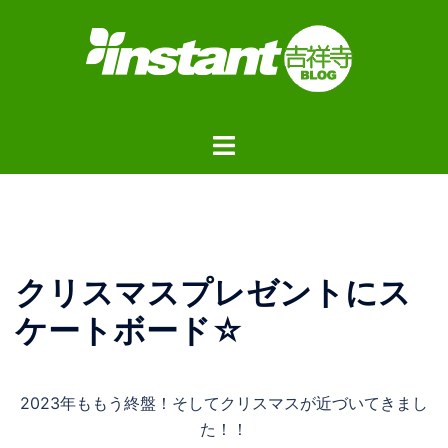
コ
ン
テ
ン
ツ
ト
へ
グ
ス
ル
キ
メ
ッ
ニ
プ
ュ
クリスマスプレゼントにス
ー
ケートボード☆
2023年ももう終盤！そしてクリスマスが近づいてきまし
た！！