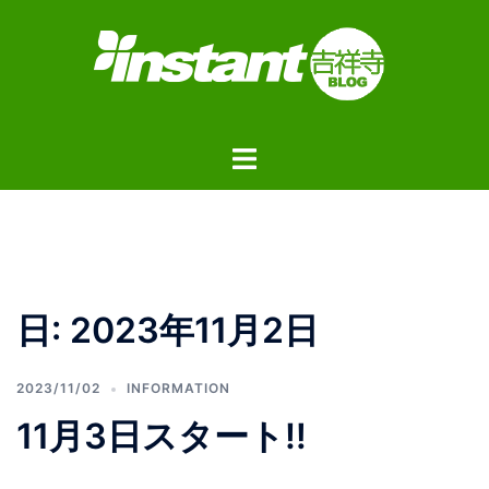
コ
ン
テ
ン
ツ
ト
へ
グ
ス
ル
キ
メ
ッ
ニ
プ
ュ
日:
2023年11月2日
ー
2023/11/02
INFORMATION
11月3日スタート‼︎