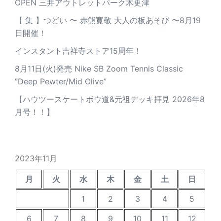
OPEN 三井アウトレットパーク木更津
【 集 】つどい 〜 赤熊寛敬 大人の板あそび 〜8月19
日開催！
インスタント吉祥寺ストア15周年！
8月11日(火)発売 Nike SB Zoom Tennis Classic
”Deep Pewter/Mid Olive”
【ハウツースケートボウ道&元祖デッキ拝見 2026年8
月号！！】
2023年11月
月
火
水
木
金
土
日
1
2
3
4
5
6
7
8
9
10
11
12