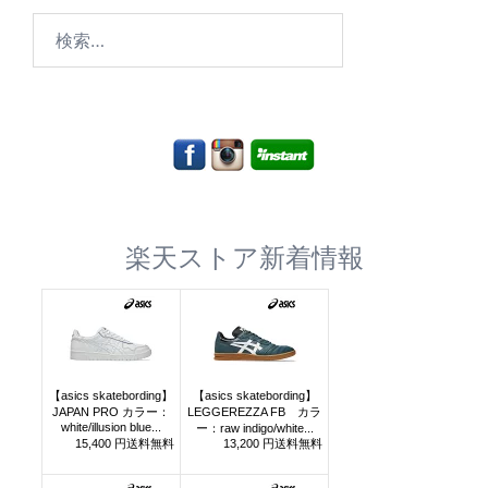
検
索:
楽天ストア新着情報