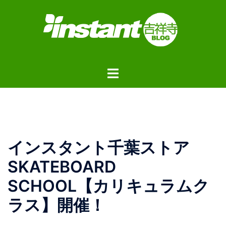
コ
ン
テ
ン
ツ
ト
へ
グ
ス
ル
キ
メ
ッ
ニ
プ
ュ
インスタント千葉ストア
ー
SKATEBOARD
SCHOOL【カリキュラムク
ラス】開催！