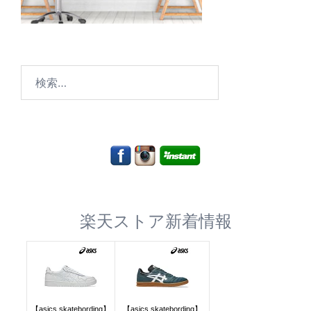
検
索:
楽天ストア新着情報