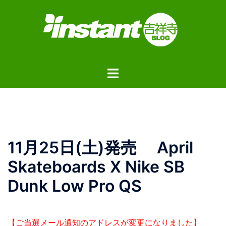
コ
ン
テ
ン
ツ
ト
へ
グ
ス
ル
キ
メ
ッ
ニ
プ
ュ
11月25日(土)発売 April
ー
Skateboards X Nike SB
Dunk Low Pro QS
【ご当選メール通知のアドレスが変更になりました】