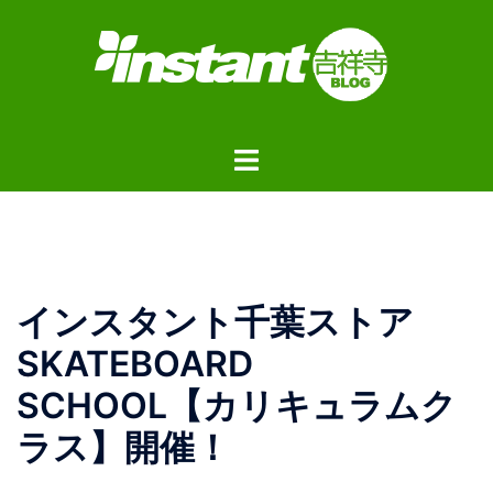
コ
ン
テ
ン
ツ
ト
へ
グ
ス
ル
キ
メ
ッ
ニ
プ
ュ
インスタント千葉ストア
ー
SKATEBOARD
SCHOOL【カリキュラムク
ラス】開催！