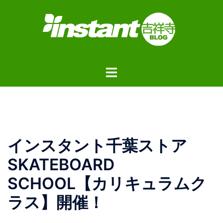
コ
ン
テ
ン
ツ
ト
へ
グ
ス
ル
キ
メ
ッ
ニ
プ
ュ
インスタント千葉ストア
ー
SKATEBOARD
SCHOOL【カリキュラムク
ラス】開催！