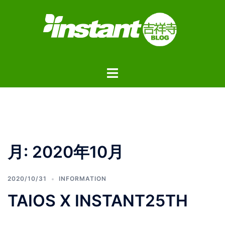
コ
ン
テ
ン
ツ
ト
へ
グ
ス
ル
キ
メ
ッ
ニ
プ
ュ
月:
2020年10月
ー
2020/10/31
INFORMATION
TAIOS X INSTANT25TH