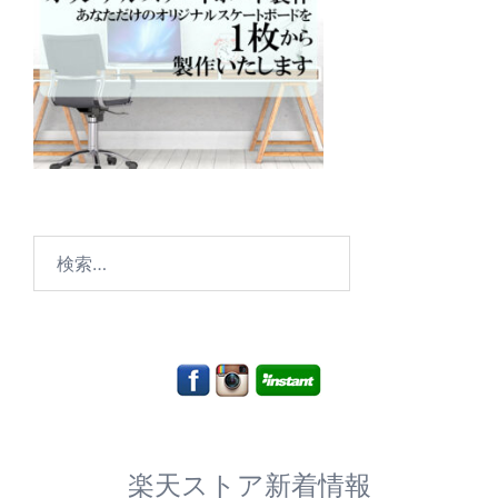
検
索:
楽天ストア新着情報