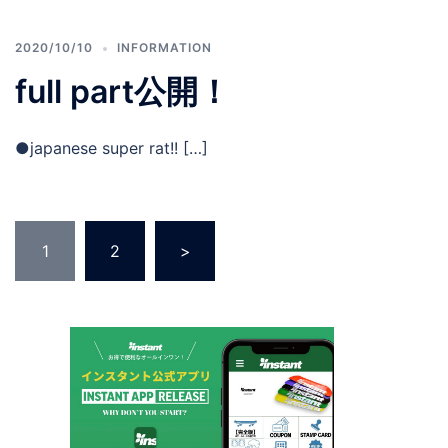
2020/10/10
INFORMATION
full part公開！
●japanese super rat!! […]
投
1
2
>
稿
の
ペ
ー
ジ
送
り