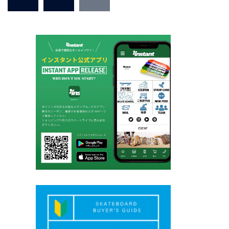
稿
の
ペ
ー
ジ
送
り