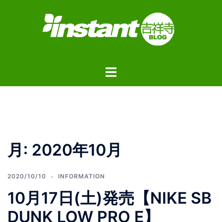
コ
ン
テ
ン
ツ
ト
へ
グ
ス
ル
キ
メ
ッ
ニ
プ
ュ
月:
2020年10月
ー
2020/10/10
INFORMATION
10月17日(土)発売【NIKE SB
DUNK LOW PRO E】