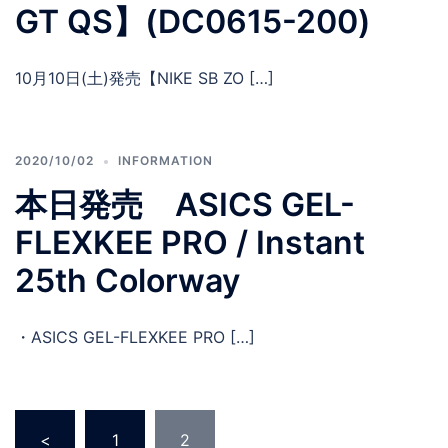
GT QS】(DC0615-200)
10月10日(土)発売【NIKE SB ZO […]
2020/10/02
INFORMATION
本日発売 ASICS GEL-
FLEXKEE PRO / Instant
25th Colorway
・ASICS GEL-FLEXKEE PRO […]
投
<
1
2