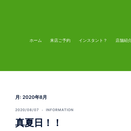
コ
ン
テ
ン
ツ
ホーム
来店ご予約
インスタント？
店舗紹
へ
ス
キ
ッ
プ
月:
2020年8月
2020/08/07
INFORMATION
真夏日！！