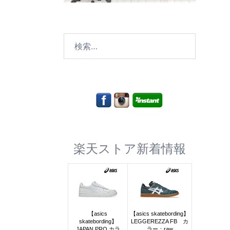
検
索:
楽天ストア新着情報