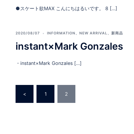
●スケート欲MAX こんにちはるいです。 8 […]
2020/08/07
INFORMATION
、
NEW ARRIVAL
、
新商品
instant×Mark Gonzales
・instant×Mark Gonzales […]
投
<
1
2
稿
の
ペ