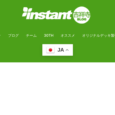
介
ブログ
チーム
30TH
オススメ
オリジナルデッキ製
JA