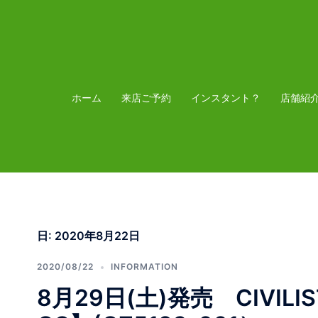
コ
ン
テ
ン
ツ
ホーム
来店ご予約
インスタント？
店舗紹
へ
ス
キ
ッ
プ
日:
2020年8月22日
2020/08/22
INFORMATION
8月29日(土)発売 CIVILIST