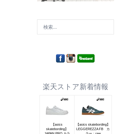
検
索:
楽天ストア新着情報