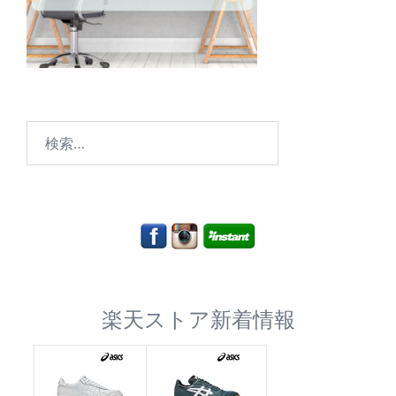
検
索:
楽天ストア新着情報