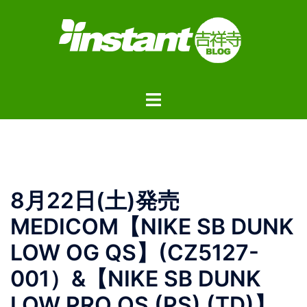
コ
ン
テ
ン
ツ
ト
へ
グ
ス
ル
キ
メ
ッ
ニ
プ
ュ
8月22日(土)発売
ー
MEDICOM【NIKE SB DUNK
LOW OG QS】(CZ5127-
001）&【NIKE SB DUNK
LOW PRO QS (PS) (TD)】