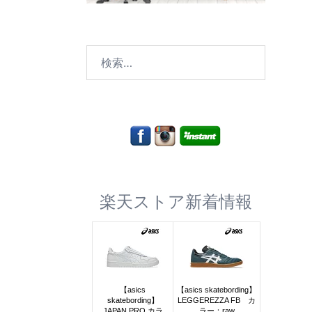
検
索:
楽天ストア新着情報