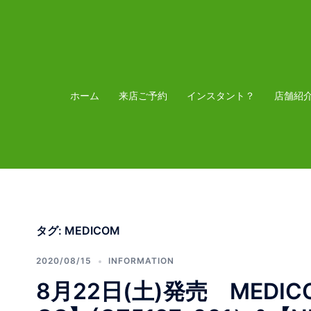
コ
ン
テ
ン
ツ
ホーム
来店ご予約
インスタント？
店舗紹
へ
ス
キ
ッ
プ
タグ:
MEDICOM
2020/08/15
INFORMATION
8月22日(土)発売 MEDICOM