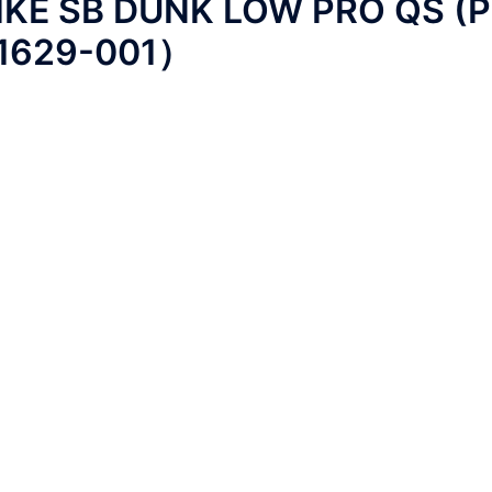
E SB DUNK LOW PRO QS (P
1629-001）