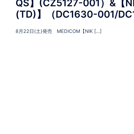
QS】(CZ5127-001）&【NIK
(TD)】（DC1630-001/DC
8月22日(土)発売 MEDICOM【NIK […]