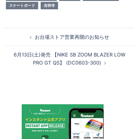
スケートボード
吉祥寺
投
お台場ストア営業再開のお知らせ
稿
ナ
6月13日(土)発売 【NIKE SB ZOOM BLAZER LOW
ビ
PRO GT QS】 (DC0603-300)
ゲ
ー
シ
ョ
ン