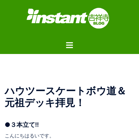
コ
ン
テ
ン
ツ
ト
へ
グ
ス
ル
キ
メ
ッ
ニ
プ
ュ
ハウツースケートボウ道＆
ー
元祖デッキ拝見！
●３本立て!!
こんにちはるいです。