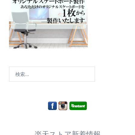
検
索:
楽天ストア新着情報