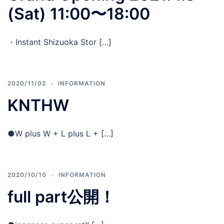
(Sat) 11:00〜18:00
・Instant Shizuoka Stor […]
2020/11/02
INFORMATION
KNTHW
●W plus W + L plus L + […]
2020/10/10
INFORMATION
full part公開！