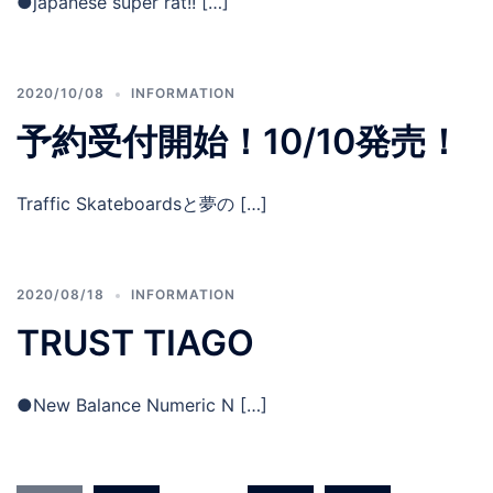
●japanese super rat!! […]
2020/10/08
INFORMATION
予約受付開始！10/10発売！
Traffic Skateboardsと夢の […]
2020/08/18
INFORMATION
TRUST TIAGO
●New Balance Numeric N […]