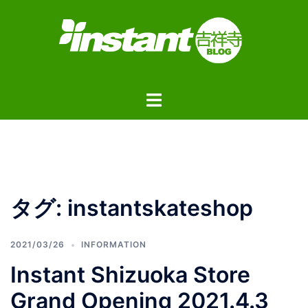
コ
ン
テ
ン
ツ
ト
へ
グ
ス
ル
キ
メ
ッ
ニ
プ
ュ
タグ:
instantskateshop
ー
2021/03/26
INFORMATION
Instant Shizuoka Store
Grand Opening 2021.4.3