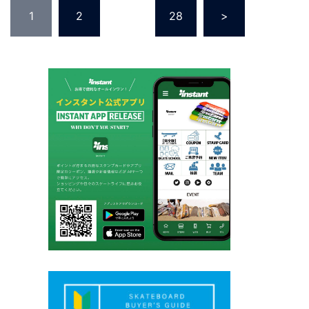
投
1
2
…
28
>
稿
の
ペ
ー
ジ
送
り