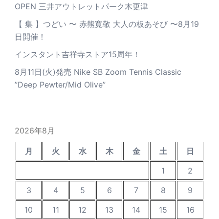
OPEN 三井アウトレットパーク木更津
【 集 】つどい 〜 赤熊寛敬 大人の板あそび 〜8月19
日開催！
インスタント吉祥寺ストア15周年！
8月11日(火)発売 Nike SB Zoom Tennis Classic
”Deep Pewter/Mid Olive”
2026年8月
月
火
水
木
金
土
日
1
2
3
4
5
6
7
8
9
10
11
12
13
14
15
16