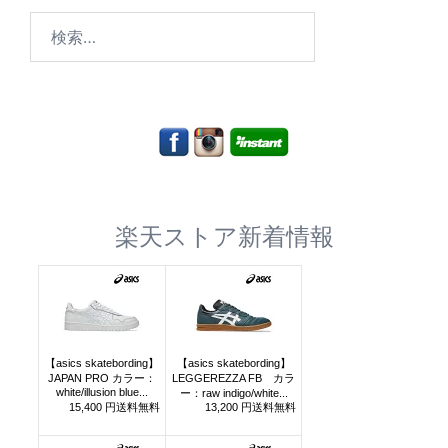
検
索:
楽天ストア新着情報