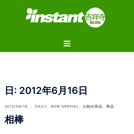
コ
ン
テ
ン
ツ
ト
へ
グ
ス
ル
キ
メ
ッ
ニ
プ
ュ
日:
2012年6月16日
ー
2012/06/16
DAILY
、
NEW ARRIVAL
、
お勧め商品
、
商品
相棒