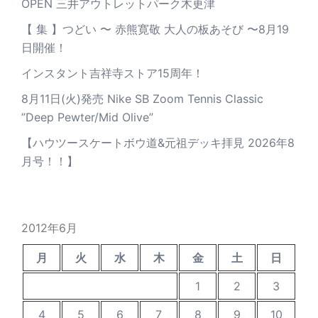
OPEN 三井アウトレットパーク木更津
【 集 】つどい 〜 赤熊寛敬 大人の板あそび 〜8月19
日開催！
インスタント吉祥寺ストア15周年！
8月11日(火)発売 Nike SB Zoom Tennis Classic
”Deep Pewter/Mid Olive”
【ハウツースケートボウ道&元祖デッキ拝見 2026年8
月号！！】
2012年6月
月
火
水
木
金
土
日
1
2
3
4
5
6
7
8
9
10