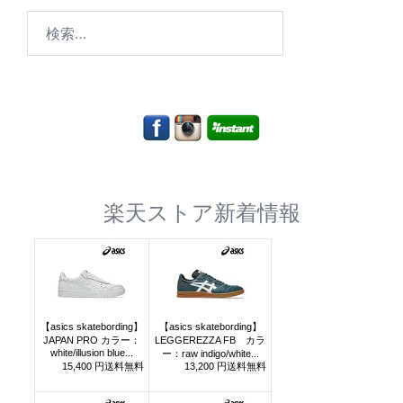
検
索:
楽天ストア新着情報