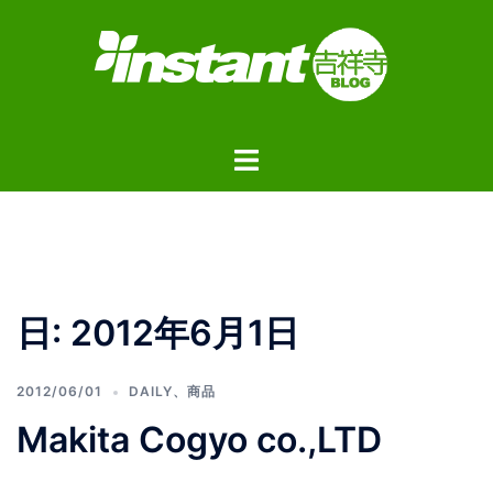
コ
ン
テ
ン
ツ
ト
へ
グ
ス
ル
キ
メ
ッ
ニ
プ
ュ
日:
2012年6月1日
ー
2012/06/01
DAILY
、
商品
Makita Cogyo co.,LTD