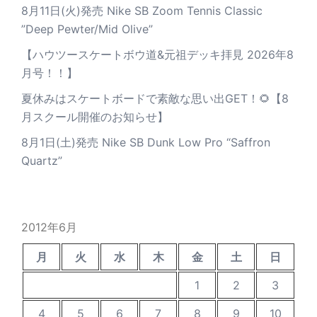
8月11日(火)発売 Nike SB Zoom Tennis Classic
”Deep Pewter/Mid Olive”
【ハウツースケートボウ道&元祖デッキ拝見 2026年8
月号！！】
夏休みはスケートボードで素敵な思い出GET！🌻【8
月スクール開催のお知らせ】
8月1日(土)発売 Nike SB Dunk Low Pro “Saffron
Quartz”
2012年6月
月
火
水
木
金
土
日
1
2
3
4
5
6
7
8
9
10