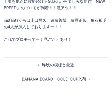
千葉を拠点に攻め続けるG.I.F.T.から楽しみな新作「NEW
BREED」のプロモが到着！！激アツ！！
instantsからは山口昌久、遠藤善博、藤原正智、角石裕明
の4人が加入しておりますー！！
これでプロモってー！見ごたえあり！
投
昨晩の模様と最近
稿
ナ
BANANA BOARD GOLD CUP入荷
ビ
ゲ
ー
シ
ョ