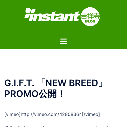
コ
ン
テ
ン
ツ
ト
へ
グ
ス
ル
キ
メ
ッ
ニ
プ
ュ
G.I.F.T. 「NEW BREED」
ー
PROMO公開！
[vimeo]http://vimeo.com/42808364[/vimeo]