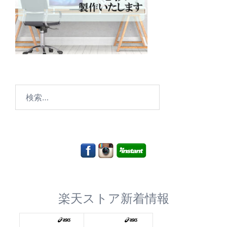
検
索:
楽天ストア新着情報