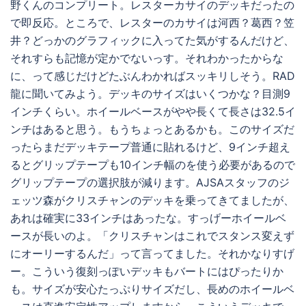
野くんのコンプリート。レスターカサイのデッキだったの
で即反応。ところで、レスターのカサイは河西？葛西？笠
井？どっかのグラフィックに入ってた気がするんだけど、
それすらも記憶が定かでないっす。それわかったからな
に、って感じだけどたぶんわかればスッキリしそう。RAD
龍に聞いてみよう。デッキのサイズはいくつかな？目測9
インチくらい。ホイールベースがやや長くて長さは32.5イ
ンチはあると思う。もうちょっとあるかも。このサイズだ
ったらまだデッキテープ普通に貼れるけど、9インチ超え
るとグリップテープも10インチ幅のを使う必要があるので
グリップテープの選択肢が減ります。AJSAスタッフのジ
ェッツ森がクリスチャンのデッキを乗ってきてましたが、
あれは確実に33インチはあったな。すっげーホイールベ
ースが長いのよ。「クリスチャンはこれでスタンス変えず
にオーリーするんだ」って言ってました。それかなりすげ
ー。こういう復刻っぽいデッキもバートにはぴったりか
も。サイズが安心たっぷりサイズだし、長めのホイールベ