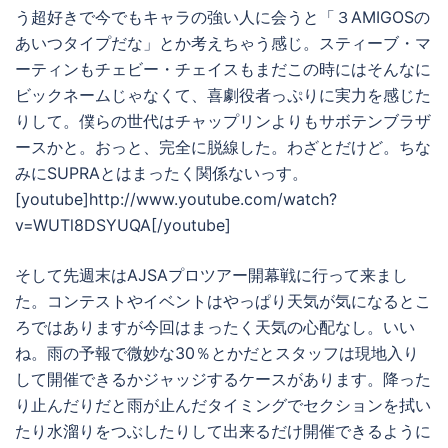
う超好きで今でもキャラの強い人に会うと「３AMIGOSの
あいつタイプだな」とか考えちゃう感じ。スティーブ・マ
ーティンもチェビー・チェイスもまだこの時にはそんなに
ビックネームじゃなくて、喜劇役者っぷりに実力を感じた
りして。僕らの世代はチャップリンよりもサボテンブラザ
ースかと。おっと、完全に脱線した。わざとだけど。ちな
みにSUPRAとはまったく関係ないっす。
[youtube]http://www.youtube.com/watch?
v=WUTl8DSYUQA[/youtube]
そして先週末はAJSAプロツアー開幕戦に行って来まし
た。コンテストやイベントはやっぱり天気が気になるとこ
ろではありますが今回はまったく天気の心配なし。いい
ね。雨の予報で微妙な30％とかだとスタッフは現地入り
して開催できるかジャッジするケースがあります。降った
り止んだりだと雨が止んだタイミングでセクションを拭い
たり水溜りをつぶしたりして出来るだけ開催できるように