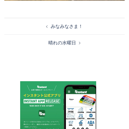
投
みなみなさま！
稿
ナ
晴れの水曜日
ビ
ゲ
ー
シ
ョ
ン