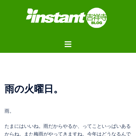
コ
ン
テ
ン
ツ
ト
へ
グ
ス
ル
キ
メ
ッ
ニ
プ
ュ
雨の火曜日。
ー
雨。
たまにはいいね。雨だからやるか、ってこといっぱいある
からね。また梅雨がやってきますね。今年はどうなるんで