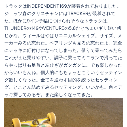
トラックはINDEPENDENT169が装着されておりました。
ジェッツ森のクリスチャンにはTRACKERが装着されて
た。ほかに9インチ幅につけられそうなトラックは、
THUNDERの149やVENTUREの5.8だとちょいギリ短い感
じかな。ウィールはやはりコニカルシェイプ。サイズ、メ
ーカーみるの忘れた。ベアリングも見るの忘れたよ。完全
にデッキに釘付けになってしまった。借りて乗ってみたら
これがまた乗りやすい。調子に乗ってミニランで滑ってた
らやっぱり右足首と左ひざがガクガクに。でも楽しかった
からいいもんね。個人的にもちょっとこういうセッティン
グ欲しくなった。全てを追わず目的を絞ったセッティン
グ。とことん詰めてみるセッティング。いいかも。色々デ
ッキ探してみるぞ。また楽しくなってきた。