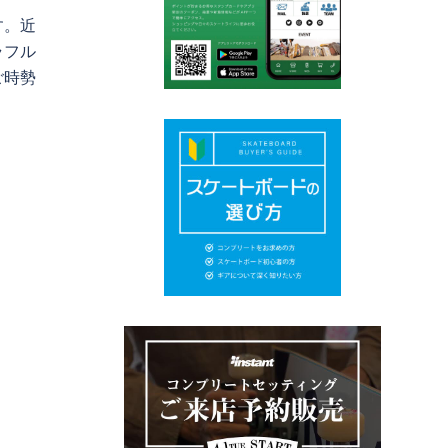
す。近
ラフル
ご時勢