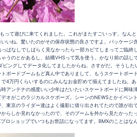
もって遊びに来てくれました。これがまたすごいっす。なんと
コいいね。驚いたのがその保存状態の良さですよ。パッケージ
れっぱなしでしばらく見なかったら一部カビてしまってご臨終
ゃうのとかあるし、結構VHSって気を使う。かなり前の話し
Vにダビングしてデータ化してましたからね。さすがだ。そうした
ートボードブームもど真ん中でありまして、もうスケートボー
トで4万円くらいするのにみんなお金貯めて揃えてましたね。あ
当時アンテナの感度いい少年はだいたいスケートボードに興味
デオがこのラジカルスケボーズ。シーンのNEWSとかイベン
が、東京のライダー達はよく撮影に借り出されてたので誰が出
中からしか見れなかったので、そのブームを外から見たかった
Xプロショップでいつもお世話になってます。BMXのことはな