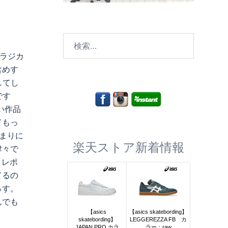
検
索:
ラジカ
含めす
してし
です
い作品
ドもっ
まりに
楽天ストア新着情報
津々で
トレポ
てるの
っす。
んでも