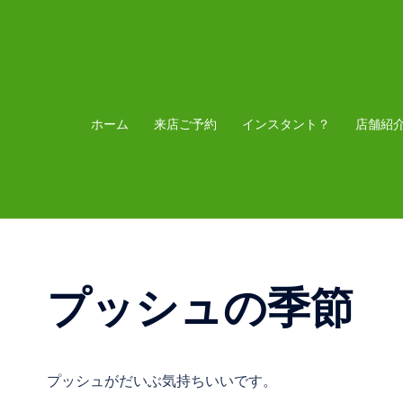
コ
ン
テ
ン
ツ
ホーム
来店ご予約
インスタント？
店舗紹
へ
ス
キ
ッ
プ
プッシュの季節
プッシュがだいぶ気持ちいいです。