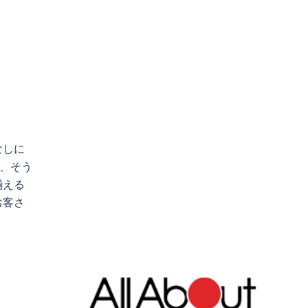
なしに
が、そう
揃える
お客さ