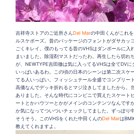
吉祥寺ストアのご近所さん
Del Mar
の中田くんがこれを
ルスケボーズ。昔のパッケージのフォントがダサカッ
ごくキレイ。僕のもってる昔のVHSはダンボールに入
まいました。除湿剤マストだったわ。再生したら切れち
が、NEWTYPE吉田徹は気に入ってるVHSは全てD
いっぱいあるわ。この頃の日本のシーンは第二次スケ
てる人いっぱい。フィッシュテール全盛でコンプリー
高価なんでデッキ折れるとマジ泣きしてましたから。
ありました。そんな時代にコンビニで買えたスケートビ
ートとかハウツーとかがメインのコンテンツなんです
か気になってついついチェックしてました。ずっぽり
そうそう。このVHSをくれた中田くんの
Del Mar
はBM
教えてくれますよ。