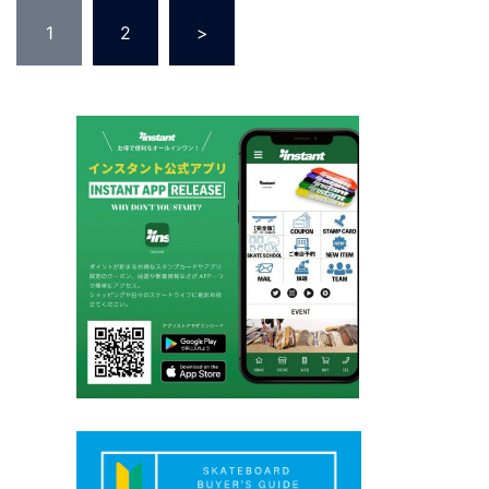
投
1
2
>
稿
の
ペ
ー
ジ
送
り