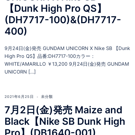
【Dunk High Pro QS】
(DH7717-100)&(DH7717-
400)
9月24日(金)発売 GUNDAM UNICORN X Nike SB 【Dunk
High Pro QS】品番:DH7717-100カラー：
WHITE/AMARILLO ￥13,200 9月24日(金)発売 GUNDAM
UNICORN […]
2021年6月25日
未分類
7月2日(金)発売 Maize and
Black【Nike SB Dunk High
Pro】(DB1640-001)