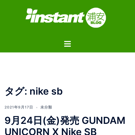
コ
ン
テ
ン
ツ
ト
へ
グ
ス
ル
キ
メ
ッ
ニ
プ
ュ
タグ:
nike sb
ー
2021年9月17日
未分類
9月24日(金)発売 GUNDAM
UNICORN X Nike SB