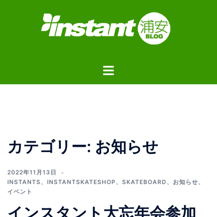
コ
ン
テ
ン
ツ
ト
へ
グ
ス
ル
キ
メ
ッ
ニ
プ
ュ
カテゴリー:
お知らせ
ー
2022年11月13日
INSTANTS
、
INSTANTSKATESHOP
、
SKATEBOARD
、
お知らせ
、
イベント
インスタント大忘年会参加