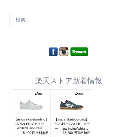
検
索:
楽天ストア新着情報