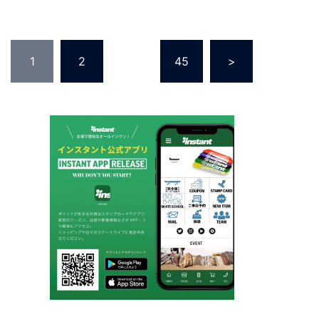
投
1
2
…
45
>
稿
の
ペ
ー
ジ
送
り