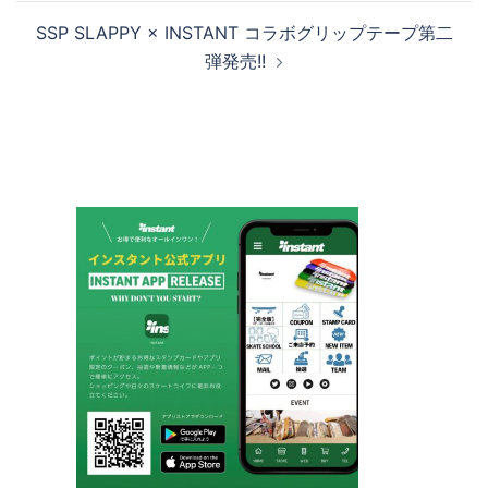
ナ
SSP SLAPPY × INSTANT コラボグリップテープ第二
ビ
弾発売!!
ゲ
ー
シ
ョ
ン