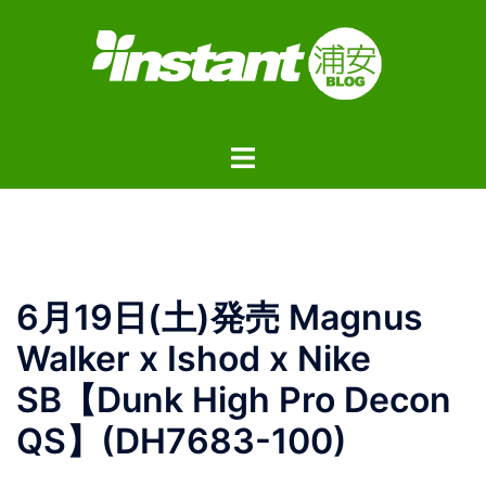
コ
ン
テ
ン
ツ
ト
へ
グ
ス
ル
キ
メ
ッ
ニ
プ
ュ
6月19日(土)発売 Magnus
ー
Walker x Ishod x Nike
SB【Dunk High Pro Decon
QS】(DH7683-100)