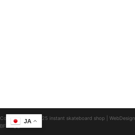
Copyright1995-2025 instant skateboard shop
|
WebDesign
JA
BFTC
_ _.