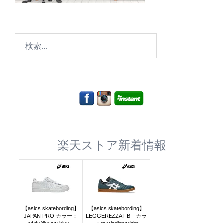
検
索:
楽天ストア新着情報