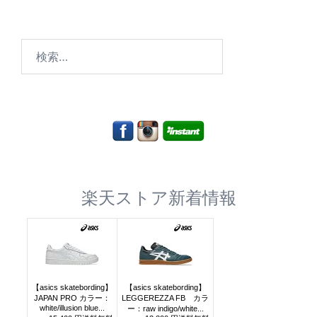
検
索:
楽天ストア新着情報