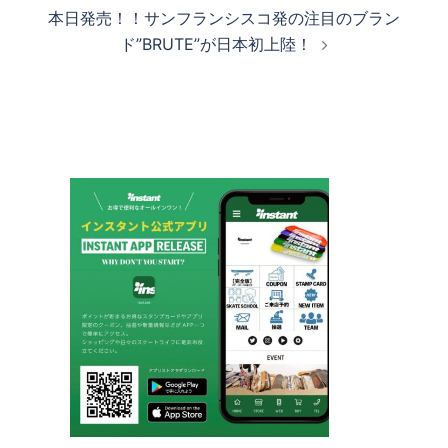
ナ
本日発売！！サンフランシスコ発の注目のブラン
ビ
ド”BRUTE”が日本初上陸！
ゲ
ー
シ
ョ
ン