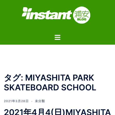
コ
ン
テ
ン
ツ
ト
へ
グ
ス
ル
キ
メ
ッ
ニ
プ
ュ
タグ:
MIYASHITA PARK
ー
SKATEBOARD SCHOOL
2021年3月28日
未分類
2021年4月4(日)MIYASHITA