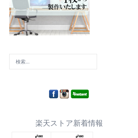
検
索:
楽天ストア新着情報