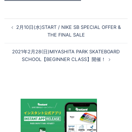
投
2月10日(水)START / NIKE SB SPECIAL OFFER &
稿
THE FINAL SALE
ナ
ビ
2021年2月28(日)MIYASHITA PARK SKATEBOARD
ゲ
SCHOOL【BEGINNER CLASS】開催！
ー
シ
ョ
ン