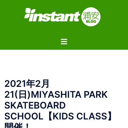
コ
ン
テ
ン
ツ
ト
へ
グ
ス
ル
キ
メ
ッ
ニ
プ
ュ
2021年2月
ー
21(日)MIYASHITA PARK
SKATEBOARD
SCHOOL【KIDS CLASS】
開催！