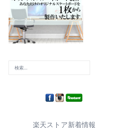
検
索:
楽天ストア新着情報