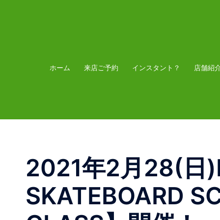
コ
ン
テ
ン
ツ
ホーム
来店ご予約
インスタント？
店舗紹
へ
ス
キ
ッ
プ
2021年2月28(日)M
SKATEBOARD S