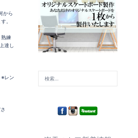
何から
ます。
！熟練
上達し
検
※レン
索:
ださ