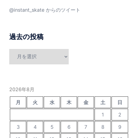
@instant_skate からのツイート
過去の投稿
過
去
の
投
稿
2026年8月
月
火
水
木
金
土
日
1
2
3
4
5
6
7
8
9