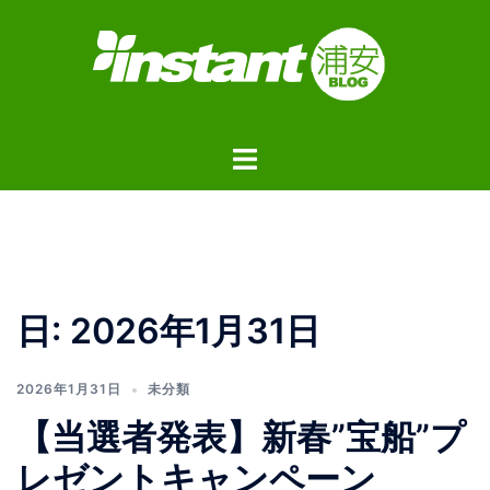
コ
ン
テ
ン
ツ
ト
へ
グ
ス
ル
キ
メ
ッ
ニ
プ
ュ
日:
2026年1月31日
ー
2026年1月31日
未分類
【当選者発表】新春”宝船”プ
レゼントキャンペーン