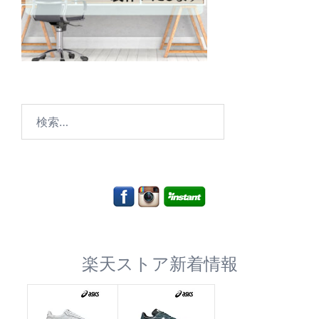
検
索:
楽天ストア新着情報