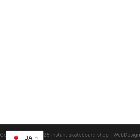
Copyright1995-2025 instant skateboard shop
|
WebDesign
JA