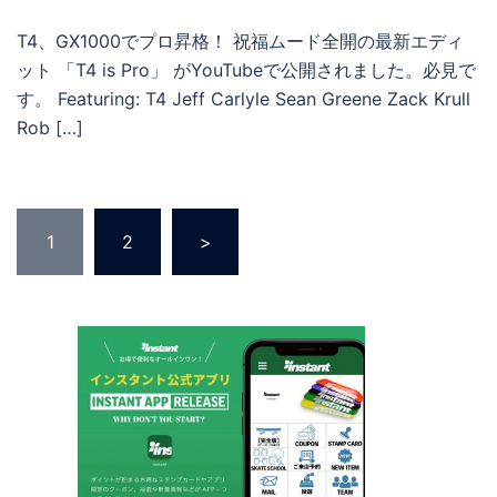
T4、GX1000でプロ昇格！ 祝福ムード全開の最新エディ
ット 「T4 is Pro」 がYouTubeで公開されました。必見で
す。 Featuring: T4 Jeff Carlyle Sean Greene Zack Krull
Rob […]
投
1
2
>
稿
の
ペ
ー
ジ
送
り