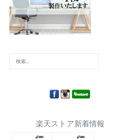
検
索:
楽天ストア新着情報