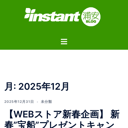
コ
ン
テ
ン
ツ
ト
へ
グ
ス
ル
キ
メ
ッ
ニ
プ
ュ
月:
2025年12月
ー
2025年12月31日
未分類
【WEBストア新春企画】 新
春”宝船”プレゼントキャン