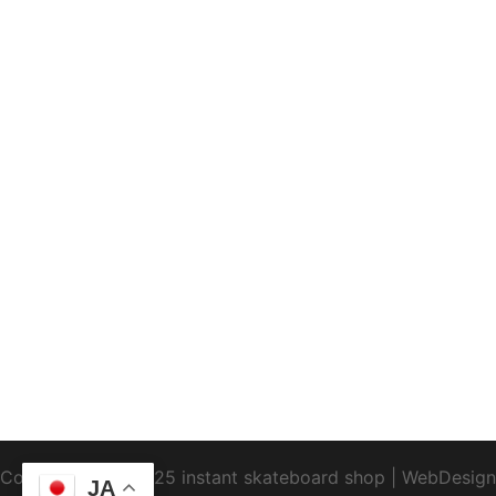
Copyright1995-2025 instant skateboard shop
|
WebDesign
JA