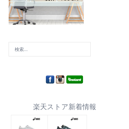
検
索:
楽天ストア新着情報