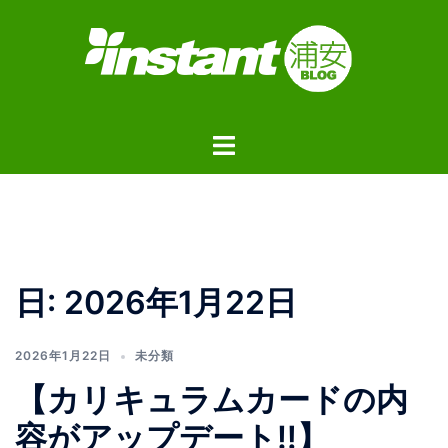
コ
ン
テ
ン
ツ
ト
へ
グ
ス
ル
キ
メ
ッ
ニ
プ
ュ
日:
2026年1月22日
ー
2026年1月22日
未分類
【カリキュラムカードの内
容がアップデート‼️】