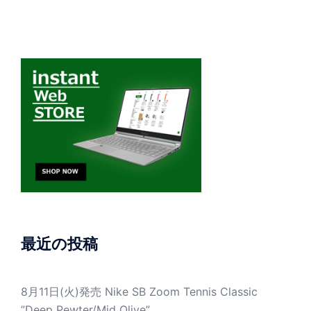
最近の投稿
8月11日(火)発売 Nike SB Zoom Tennis Classic
”Deep Pewter/Mid Olive”