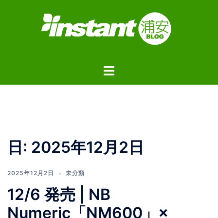
コ
ン
テ
ン
ツ
ト
へ
グ
ス
ル
キ
メ
ッ
ニ
プ
ュ
日:
2025年12月2日
ー
2025年12月2日
未分類
12/6 発売 | NB
Numeric「NM600」×