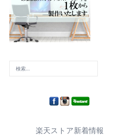
検
索:
楽天ストア新着情報