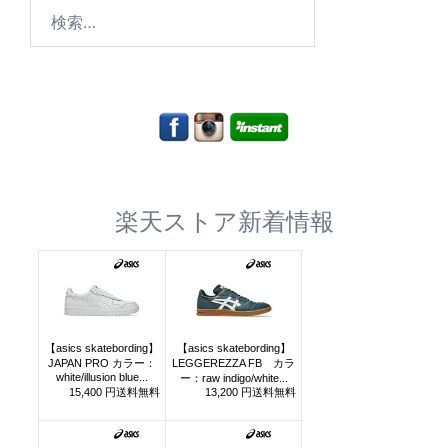
検
索:
楽天ストア新着情報