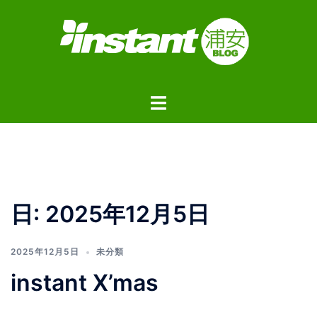
コ
ン
テ
ン
ツ
ト
へ
グ
ス
ル
キ
メ
ッ
ニ
プ
ュ
日:
2025年12月5日
ー
2025年12月5日
未分類
instant X’mas