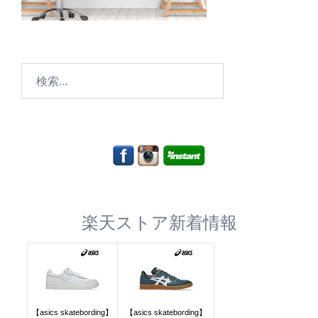
検
索:
楽天ストア新着情報