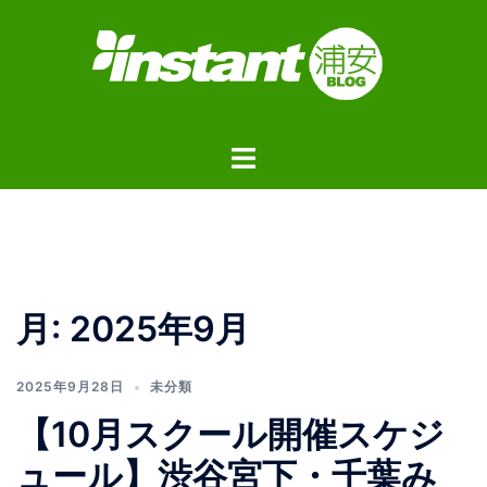
コ
ン
テ
ン
ツ
ト
へ
グ
ス
ル
キ
メ
ッ
ニ
プ
ュ
月:
2025年9月
ー
2025年9月28日
未分類
【10月スクール開催スケジ
ュール】渋谷宮下・千葉み