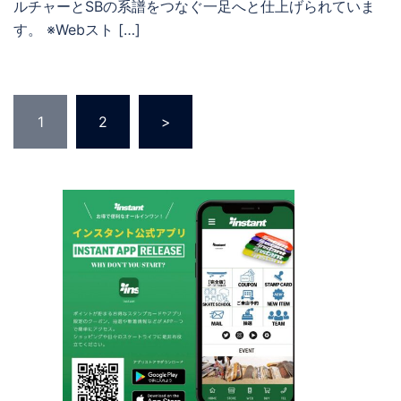
ルチャーとSBの系譜をつなぐ一足へと仕上げられていま
す。 ※Webスト […]
投
1
2
>
稿
の
ペ
ー
ジ
送
り