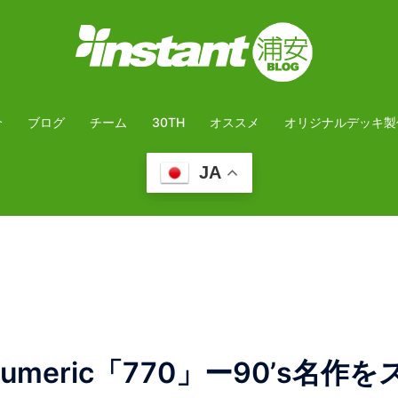
介
ブログ
チーム
30TH
オススメ
オリジナルデッキ製
JA
 Numeric「770」ー90’s名作