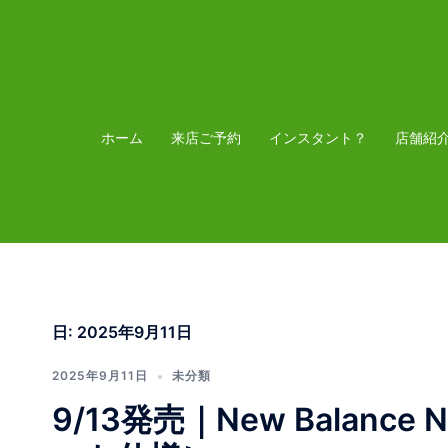
コ
ン
テ
ン
ツ
ホーム
来店ご予約
インスタント？
店舗紹
へ
ス
キ
ッ
プ
日:
2025年9月11日
2025年9月11日
未分類
9/13発売｜New Balance