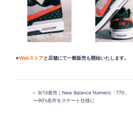
※
Webストア
と店舗にて一般販売も開始いたします。
投
9/13発売｜New Balance Numeric「770」
稿
ー90’s名作をスケート仕様に
ナ
ビ