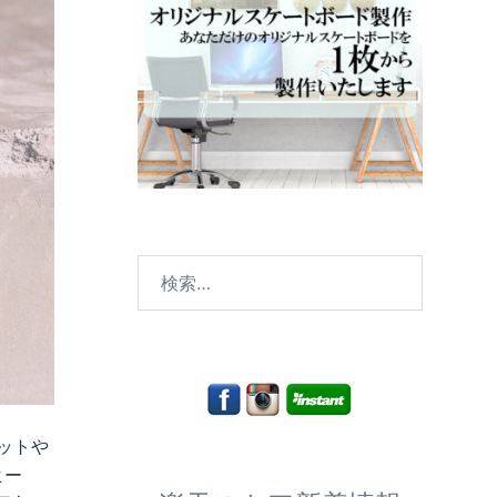
検
索:
ットや
ヒー