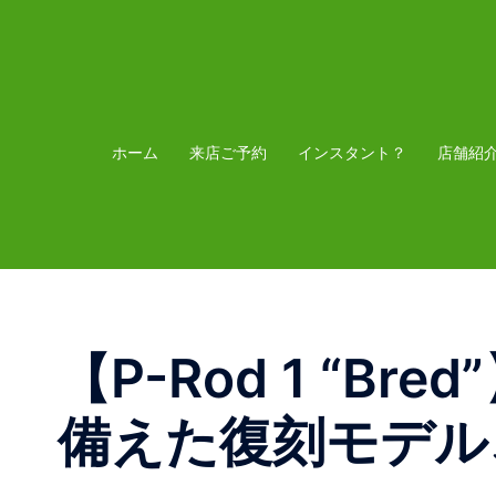
コ
ン
テ
ン
ツ
ホーム
来店ご予約
インスタント？
店舗紹
へ
ス
キ
ッ
プ
【P-Rod 1 “B
備えた復刻モデル