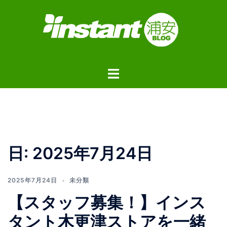
コ
ン
テ
ン
ツ
ト
へ
グ
ス
ル
キ
メ
ッ
ニ
プ
ュ
日:
2025年7月24日
ー
2025年7月24日
未分類
【スタッフ募集！】インス
タント木更津ストアを一緒