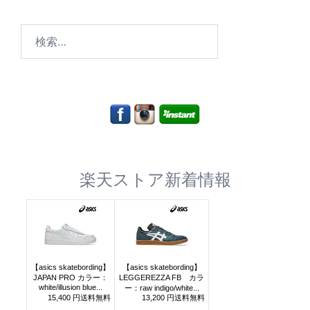
検
索:
楽天ストア新着情報