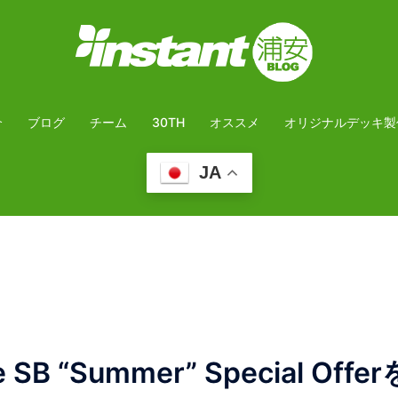
介
ブログ
チーム
30TH
オススメ
オリジナルデッキ製
JA
SB “Summer” Special Offe