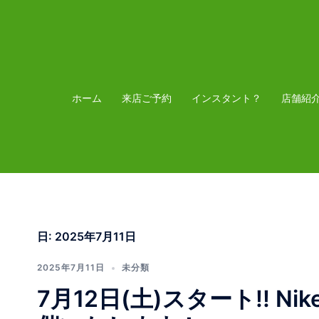
コ
ン
テ
ン
ツ
ホーム
来店ご予約
インスタント？
店舗紹
へ
ス
キ
ッ
プ
日:
2025年7月11日
2025年7月11日
未分類
7月12日(土)スタート!! Nike 