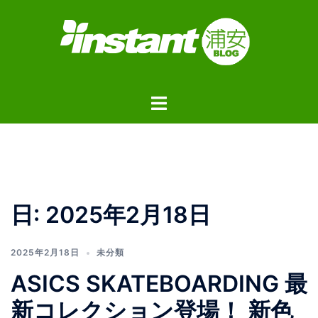
コ
ン
テ
ン
ツ
ト
へ
グ
ス
ル
キ
メ
ッ
ニ
プ
ュ
日:
2025年2月18日
ー
2025年2月18日
未分類
ASICS SKATEBOARDING 最
新コレクション登場！ 新色