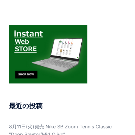
最近の投稿
8月11日(火)発売 Nike SB Zoom Tennis Classic
”Deep Pewter/Mid Olive”