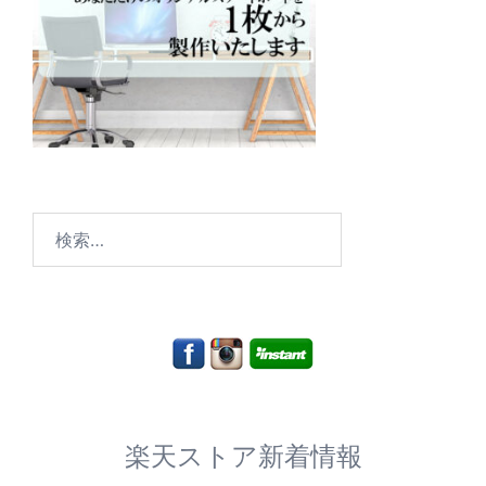
検
索:
楽天ストア新着情報