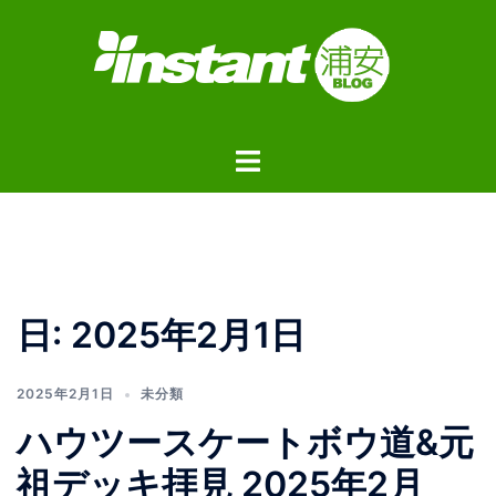
コ
ン
テ
ン
ツ
ト
へ
グ
ス
ル
キ
メ
ッ
ニ
プ
ュ
日:
2025年2月1日
ー
2025年2月1日
未分類
ハウツースケートボウ道&元
祖デッキ拝見 2025年2月