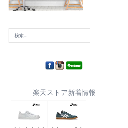
検
索:
楽天ストア新着情報