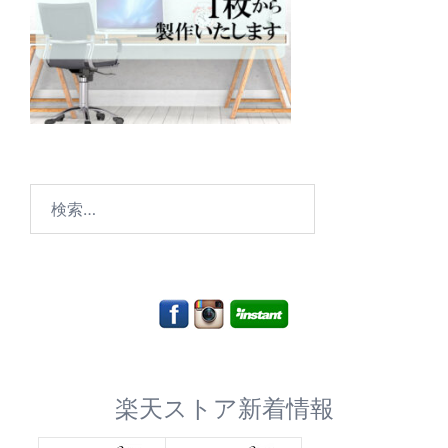
検
索:
楽天ストア新着情報