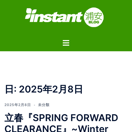
コ
ン
テ
ン
ツ
ト
へ
グ
ス
ル
キ
メ
ッ
ニ
プ
ュ
日:
2025年2月8日
ー
2025年2月8日
未分類
立春『SPRING FORWARD
CLEARANCE』~Winter