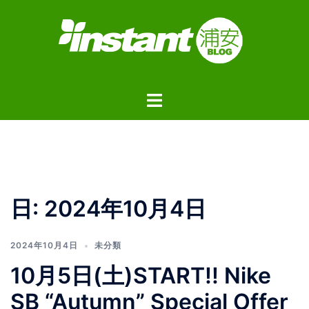
コ
ン
テ
ン
ツ
ト
へ
グ
ス
ル
キ
メ
ッ
ニ
プ
ュ
日:
2024年10月4日
ー
2024年10月4日
未分類
10月5日(土)START!! Nike
SB “Autumn” Special Offer