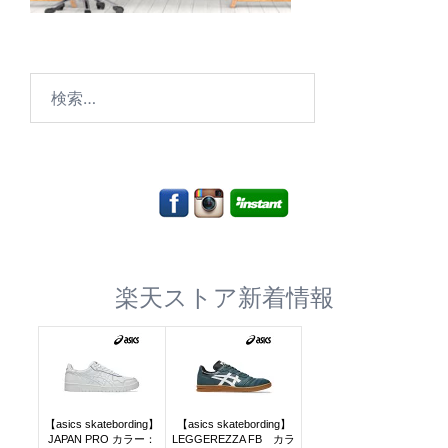
検
索:
楽天ストア新着情報