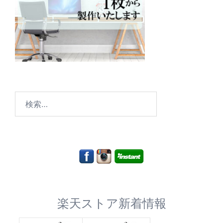
検
索:
楽天ストア新着情報