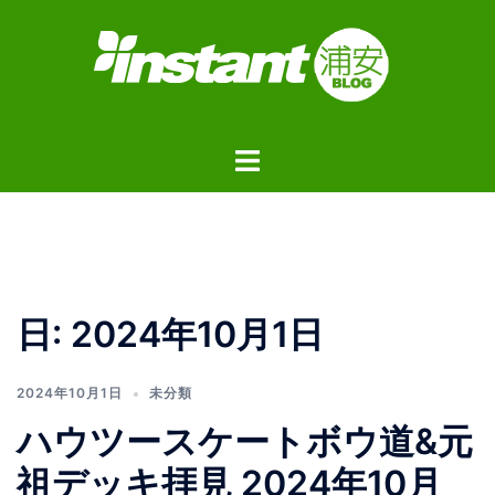
コ
ン
テ
ン
ツ
ト
へ
グ
ス
ル
キ
メ
ッ
ニ
プ
ュ
日:
2024年10月1日
ー
2024年10月1日
未分類
ハウツースケートボウ道&元
祖デッキ拝見 2024年10月